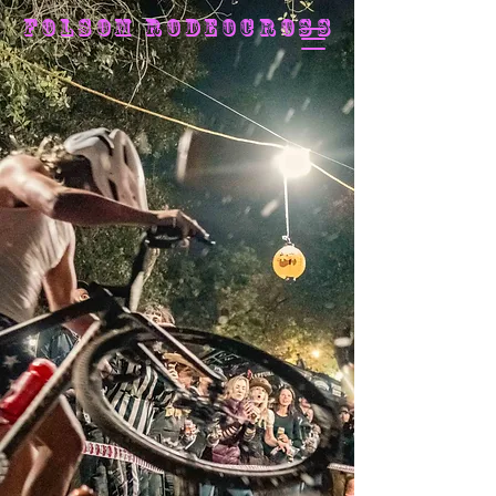
F O L S O M R O D E O C R O S S